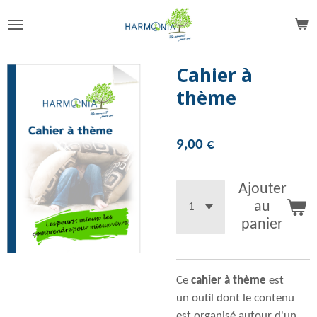
Passer
au
contenu
principal
Cahier à
thème
9,00 €
Ajouter
au
panier
Ce
cahier à thème
est
un
outil dont le contenu
est organisé autour d'un