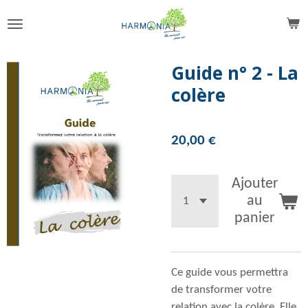
Passer
au
contenu
principal
Guide n° 2 - La
colère
20,00 €
Ajouter
au
panier
Ce guide vous permettra
de transformer votre
relation avec la colère. Elle